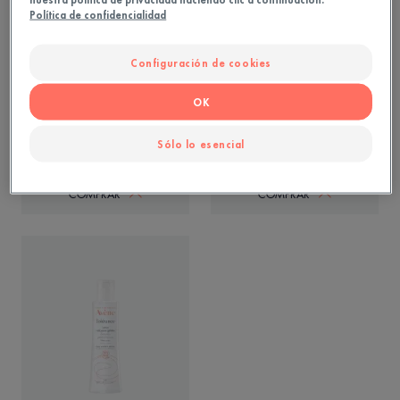
Política de confidencialidad
Configuración de cookies
Control Crema calmante
Agua Termal de Avène
reparadora de Cosmética
OK
estéril®
Calma - Restaura la barrera
cutánea - Calma
Hidrata - Calma - Fortalece la
barrera cutánea
Sólo lo esencial
COMPRAR
COMPRAR