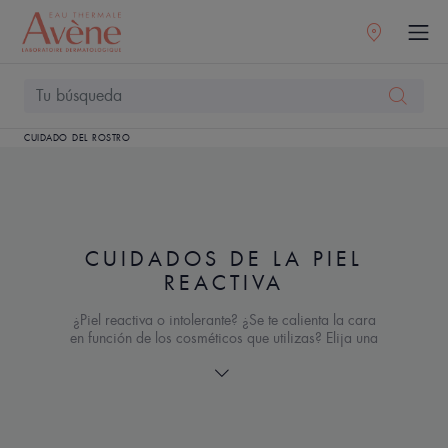
CUIDADO DEL ROSTRO
CUIDADOS DE LA PIEL
REACTIVA
¿Piel reactiva o intolerante? ¿Se te calienta la cara
en función de los cosméticos que utilizas? Elija una
crema para pieles sensibles específicamente
formulada para calmar su piel hipersensible, ¡se
acabó la cara roja e incómoda!