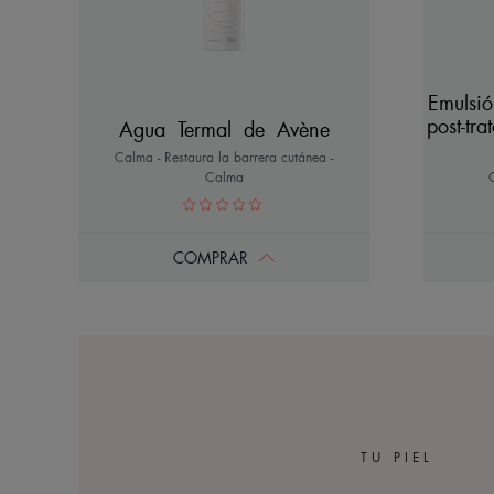
Emulsió
post-tr
Agua Termal de Avène
Calma - Restaura la barrera cutánea -
Calma
COMPRAR
TU PIEL