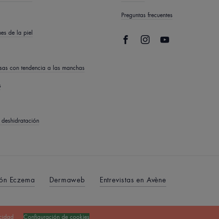
Preguntas frecuentes
es de la piel
osas con tendencia a las manchas
s
deshidratación
ón Eczema
Dermaweb
Entrevistas en Avène
acidad
Configuración de cookies