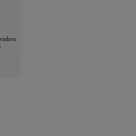
radora
a