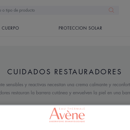
CUERPO
PROTECCION SOLAR
CUIDADOS RESTAURADORES
te sensibles y reactivas necesitan una crema calmante y reconfor
dores restauran la barrera cutánea y envuelven la piel en una bar