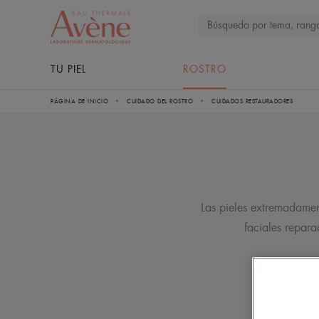
TU PIEL
ROSTRO
PÁGINA DE INICIO
CUIDADO DEL ROSTRO
CUIDADOS RESTAURADORES
Las pieles extremadamen
faciales repara