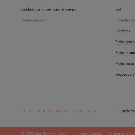
Cuidado de la piel para el cuerpo
Sol
Protección solar
Imperfeccion
Hombres
Pieles gras
Pieles mixta
Pieles secas
Sequedad y 
Fundaci
SITIOS WEB DEL GRUPO PIERRE FABRE
© 2023 Eau Thermale Avène
Avisos legales
Política de priv