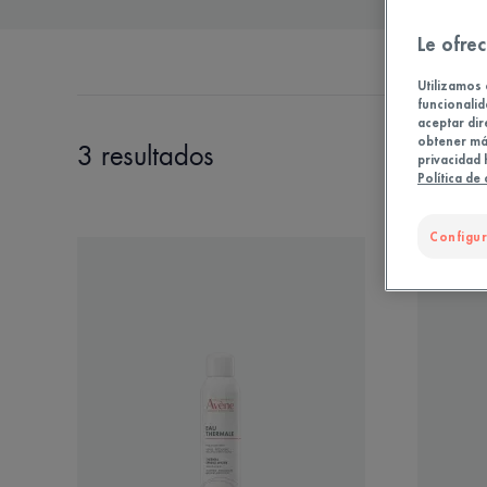
Le ofrec
TUS 
Utilizamos 
funcionalid
aceptar dir
obtener más
3 resultados
privacidad 
Política de
Configur