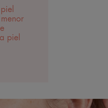
piel
a menor
e
a piel