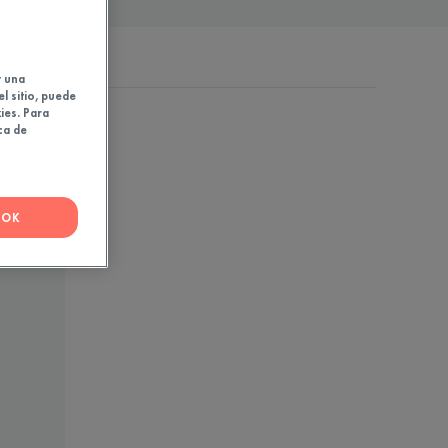
A
y una
el sitio, puede
ies. Para
ca de
OK