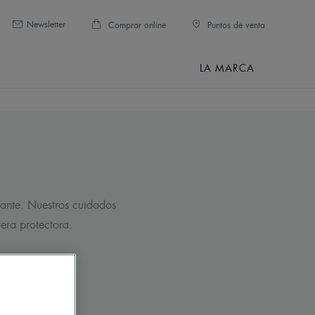
Newsletter
Comprar online
Puntos de venta
LA MARCA
tante. Nuestros cuidados
rera protectora.