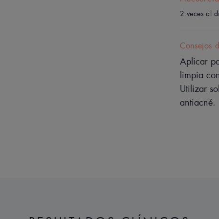
microcomedones para uno
2 veces al d
en todas las imperfe
Consejos 
Aplicar p
limpia co
Utilizar 
Beneficios
antiacné.
ACCIÓN ANTIIMPERFECCIONES
- Eficacia visible a partir de 5 h***
- 54 % Puntos negros****
- 39 % Espinillas****
- 43 % Marcas de acné****
ACCIÓN ANTIRRECIDIVA
- 1 año