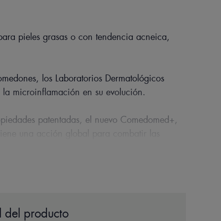
para pieles grasas o con tendencia acneica,
medones, los Laboratorios Dermatológicos
 la microinflamación en su evolución.
piedades patentadas, el nuevo Comedomed+,
iene una acción global para combatir las
negros, espinillas y marcas de acné con 1
ientes activos dermatológicos con:
vidad seborreductora, reduce las
 del producto