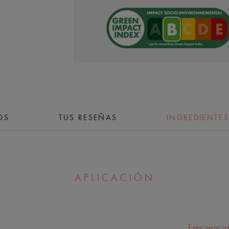
- 4 % de Niacinamida: mejora el aspec
Con Agua termal de Avène calmante.
Un gel ligero en textura de crema, hi
no grasoso. Aplicar por la mañana y p
producto de higiene Cleanance. Utiliz
con un medicamento antiacné.
OS
TUS RESEÑAS
INGREDIENTES
EN PALABRA
APLICACIÓN
Una innovación úni
Frecuencia