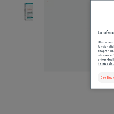
Le ofrec
Utilizamos 
funcionalid
aceptar dir
obtener más
privacidad 
Política de
Configur