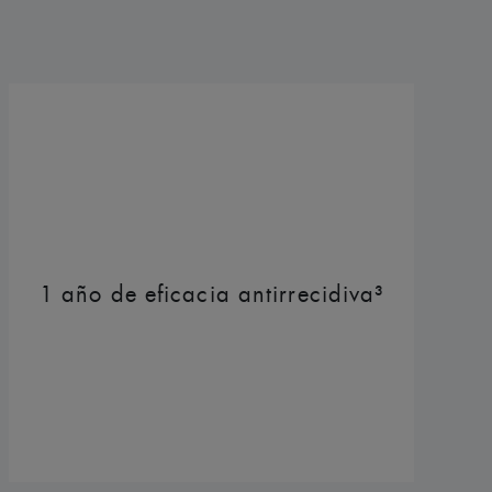
mientos antiacné hasta 1 año después de su
 del producto*****
ENTOS
ón con un medicamento antiacné, buena
1 año de eficacia antirrecidiva³