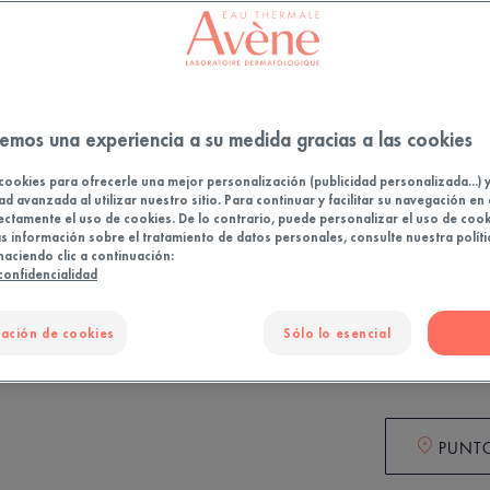
Cleanance
antiimperf
espinillas
eficacia an
emos una experiencia a su medida gracias a las cookies
cookies para ofrecerle una mejor personalización (publicidad personalizada...) 
Una innova
ad avanzada al utilizar nuestro sitio. Para continuar y facilitar su navegación en 
pacientes co
ectamente el uso de cookies. De lo contrario, puede personalizar el uso de cook
 información sobre el tratamiento de datos personales, consulte nuestra políti
haciendo clic a continuación:
Cuidado glo
 confidencialidad
la raíz, gra
microcomed
ación de cookies
Sólo lo esencial
Botella con 
PUNTO