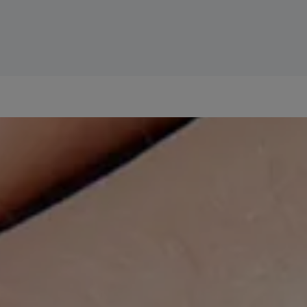
nte y de rápida absorción con un acabado no
ra para el 93 % de los consumidores¹ El producto es
idores¹ ¹ % de satisfacción, prueba de uso, 2
nsumidores.
extracción de Comedoclastin™**, desaparece
 clínica, 2 aplicaciones al día durante 12 semanas, 51 sujetos.