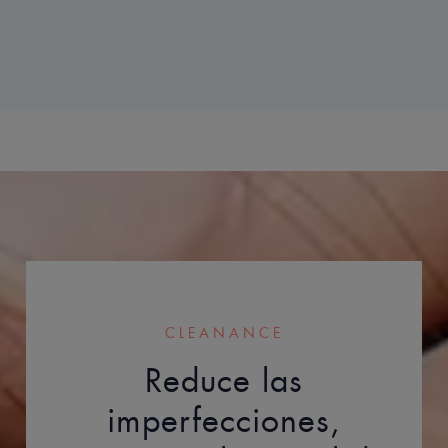
Beneficios de la textura
Un gel ligero en textura de crema, hidrata
grasoso. El producto tiene una textura lige
fácil de aplicar para el 97 % de los consum
aplicaciones al día durante 15 días, 73 co
Aroma del contenido
El aroma a alcohol, debido al proceso de 
rápidamente tras
* Limita la reaparición de las imperfecciones. Puntuación
** Patente pendiente.
CLEANANCE
Reduce las
imperfecciones,