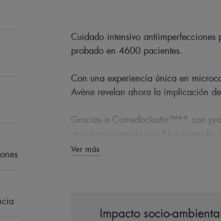
Cuidado intensivo antiimperfecciones 
probado en 4600 pacientes.
Con una experiencia única en microco
Avène revelan ahora la implicación de
Gracias a Comedoclastin™** con pro
ahora enriquecido con Niacinamida, t
manchas desde la raíz. Reduce puntos 
Ver más
iones
año* de eficacia antirrecidiva.
La fórmula está concentrada en ingred
ncia
- 25 % de Comedoclastin™**: con acti
Impacto socio-ambiental
imperfecciones.