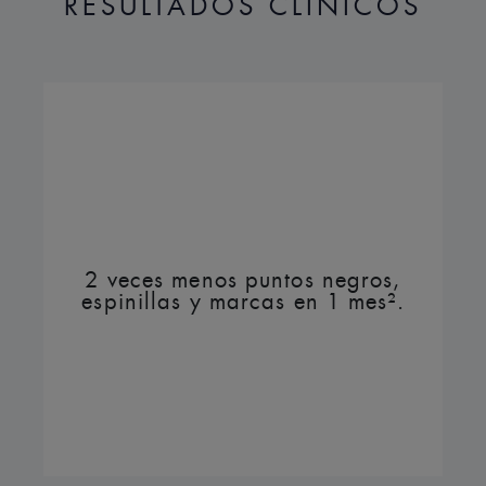
RESULTADOS CLÍNICOS
- Mantiene los beneficios de los trata
finalización.
ACCIÓN HIDRATANTE
- 24 h de hidratación*****
- +82 % 1 h después de la aplicación
EN COMBINACIÓN CON TRATAMI
Puede utilizarse solo o en combinaci
2 veces menos puntos negros,
tolerancia cutánea.
espinillas y marcas en 1 mes².
Probado en más de 4600 pacientes.
TEXTURA