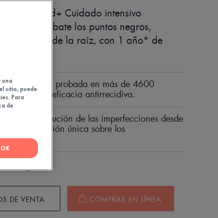
 Comedomed+ Cuidado intensivo
ecciones combate los puntos negros,
 y marcas desde la raíz, con 1 año* de
tirrecidiva.
y una
ción de Avene probada en más de 4600
el sitio, puede
n 1 año* de eficacia antirrecidiva.
ies. Para
ca de
bal de la evolución de las imperfecciones desde
cias a una acción única sobre los
ones.
OK
30
bomba
S DE VENTA
COMPRAR EN LÍNEA