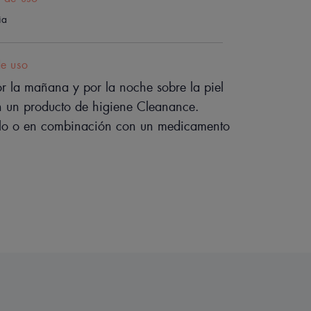
s resultados rápidos y duraderos
ia
cciones visibles e invisibles.
de uso
or la mañana y por la noche sobre la piel
n un producto de higiene Cleanance.
solo o en combinación con un medicamento