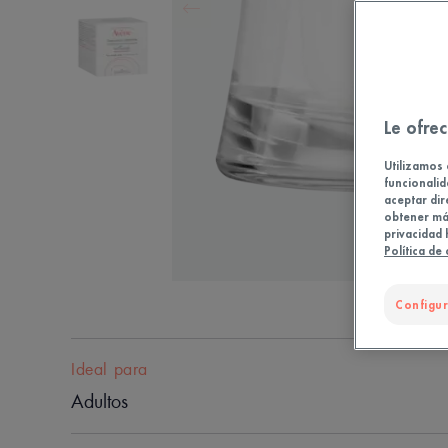
Le ofrec
Utilizamos 
funcionalid
aceptar dir
obtener más
privacidad 
Política de
Configur
Ideal para
Adultos