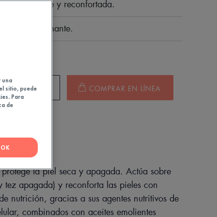
 queda flexible y reconfortada.
nutritiva y calmante.
50
y una
S DE VENTA
COMPRAR EN LÍNEA
el sitio, puede
ies. Para
ca de
OK
y protege la piel seca y apagada. Actúa sobre
y tez apagada) y reconforta las pieles con
 nutrición, gracias a sus agentes nutritivos de
elular, combinados con aceites emolientes