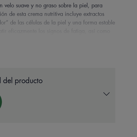
n velo suave y no graso sobre la piel, para
ión de esta crema nutritiva incluye extractos
dor” de las células de la piel y una forma estable
ir eficazmente los signos de fatiga, así como
zante. La piel seca recupera la flexibilidad y
 del producto
S DE NUESTRO EXPERTO
para la piel seca con aceites
ntes calmantes.