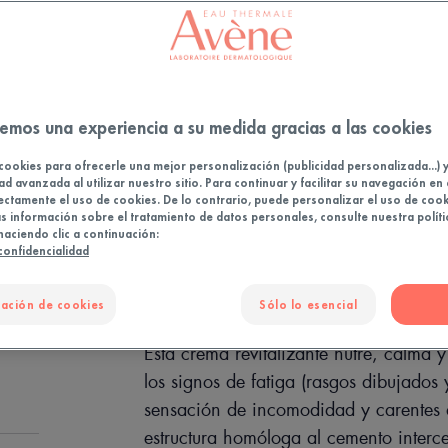
La piel seca
Protectora, 
Maceta
emos una experiencia a su medida gracias a las cookies
cookies para ofrecerle una mejor personalización (publicidad personalizada...) 
PUNTO
ad avanzada al utilizar nuestro sitio. Para continuar y facilitar su navegación en 
ectamente el uso de cookies. De lo contrario, puede personalizar el uso de cook
 información sobre el tratamiento de datos personales, consulte nuestra políti
haciendo clic a continuación:
 confidencialidad
ación de cookies
Sólo lo esencial
Esta crema revitalizante nutre, calma 
los signos de fatiga (rasgos dibujados 
sensación de incomodidad y carentes de
estructura homóloga al cemento interc