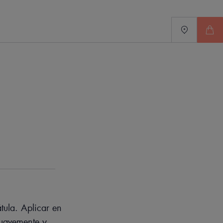
ada.
 en la piel.
to potenciador de la belleza natural.
tula. Aplicar en
 suavemente y