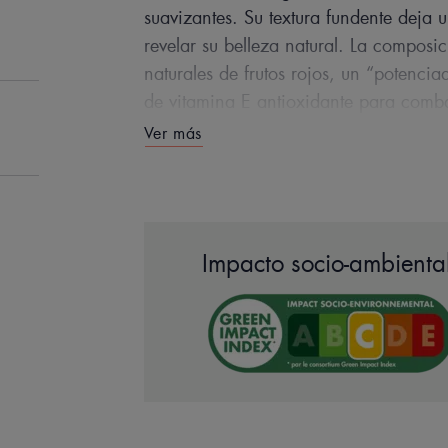
suavizantes. Su textura fundente deja u
revelar su belleza natural. La composic
naturales de frutos rojos, un “potencia
de vitamina E antioxidante para combat
Agua Termal de Avène, calmante y suavi
Ver más
el bienestar, y el cutis queda radiante.
Impacto socio-ambiental
EN PALABRA
Una textura cremosa 
emolie