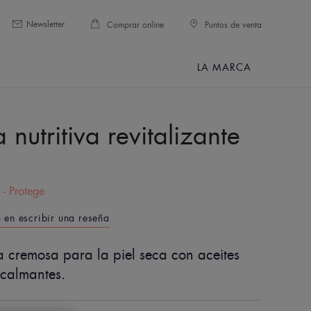
Newsletter
Comprar online
Puntos de venta
LA MARCA
nutritiva revitalizante
E
 - Protege
o en escribir una reseña
a cremosa para la piel seca con aceites
 calmantes.