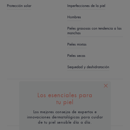
Protección solar
Imperfecciones de la piel
Hombres
Pieles grasosas con tendencia a las
manchas
Pieles mixtas
Pieles secas
Sequedad y deshidratación
QUIÉNES SOMOS
Los esenciales para
Contacto
Preguntas frecuentes
tu piel
Los mejores consejos de expertos e
innovaciones dermatológicas para cuidar
de tu piel sensible día a día.