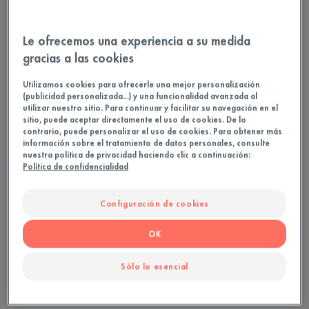
Ayuda a reducir brotes, marcas y poros.
Le ofrecemos una experiencia a su medida
gracias a las cookies
30
Frasco de pipeta
Utilizamos cookies para ofrecerle una mejor personalización
(publicidad personalizada...) y una funcionalidad avanzada al
utilizar nuestro sitio. Para continuar y facilitar su navegación en el
Ideal para
sitio, puede aceptar directamente el uso de cookies. De lo
contrario, puede personalizar el uso de cookies. Para obtener más
Adolescentes - Adultos
información sobre el tratamiento de datos personales, consulte
nuestra política de privacidad haciendo clic a continuación:
Política de confidencialidad
Tipo de piel
Configuración de cookies
Piel con tendencia acneica - Piel con
imperfecciones - Piel sensible
OK
Sólo lo esencial
Necesidades
Anti imperfecciones - Anti-marcas