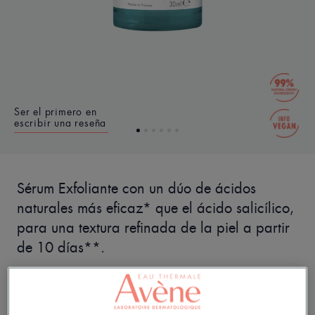
Ser el primero en
escribir una reseña
Sérum Exfoliante con un dúo de ácidos
naturales más eficaz* que el ácido salicílico,
para una textura refinada de la piel a partir
de 10 días**.
Mejora la textura de piel a partir de 10 días**.