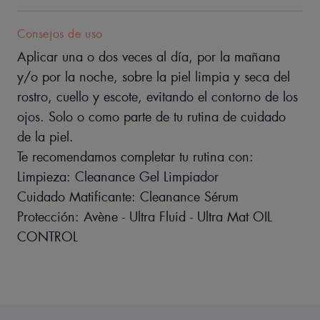
días**.
Consejos de uso
Beneficios
Aplicar una o dos veces al día, por la mañana
• ANTI-IMPERFECCIONES: Ayuda a reducir los brotes.
y/o por la noche, sobre la piel limpia y seca del
• ANTI-MARCAS: ayuda a reducir las marcas residuales
causadas por el acné.
rostro, cuello y escote, evitando el contorno de los
• TEXTURA DE LA PIEL REFINADA: Ayuda a cerrar los poros y
ojos. Solo o como parte de tu rutina de cuidado
mejorar la textura de la piel.
de la piel.
Te recomendamos completar tu rutina con:
Limpieza: Cleanance Gel Limpiador
TEXTURA
Cuidado Matificante: Cleanance Sérum
Protección: Avène - Ultra Fluid - Ultra Mat OIL
CONTROL
Beneficios de la textura
Una textura ligera, fluida y de rápida absorción, con un acabado
no pegajoso.
Aroma del contenido