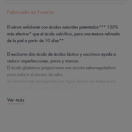
Fabricado en Francia
El sérum exfoliante con ácidos naturales patentados*** 150%
más efectivo* que el ácido salicílico, para una textura refinada
de la piel a partir de 10 días**.
El exclusivo dúo ácido de ácidos láctico y succínico ayuda a
reducir imperfecciones, poros y marcas.
El ácido glutámico proporciona una acción seborreguladora
para reducir el exceso de sebo.
Su fórmula está enriquecida con Agua Termal de Avène para
calmar, fortalecer y reequilibrar la piel.
Ver más
Dedicado a pieles sensibles y probado en pieles propensas al
acné, el suero exfoliante A.H.A contiene solo 10 ingredientes y un
99 % de ingredientes de origen natural.