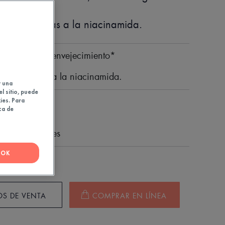
 vitro, gracias a la niacinamida.
 la causa del envejecimiento*
itro, gracias a la niacinamida.
y una
el sitio, puede
ies. Para
ca de
s 94 % naturales
OK
30
eta
S DE VENTA
COMPRAR EN LÍNEA