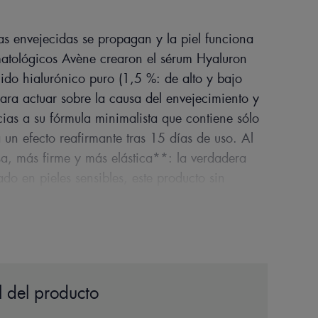
as envejecidas se propagan y la piel funciona
matológicos Avène crearon el sérum Hyaluron
ido hialurónico puro (1,5 %: de alto y bajo
ara actuar sobre la causa del envejecimiento y
cias a su fórmula minimalista que contiene sólo
 un efecto reafirmante tras 15 días de uso. Al
sa, más firme y más elástica**: la verdadera
do en pieles sensibles, este producto sin
as del rostro, incluso el contorno de ojos.
yaluron Activ B3 es un producto ecológico para
94 % de ingredientes de origen natural sin
rasco de vidrio reciclable con pipeta.
 del producto
mida.