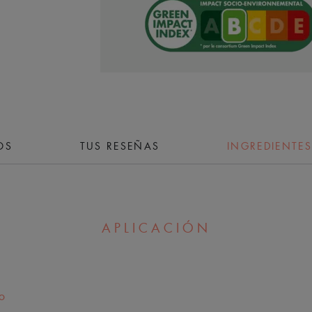
Beneficios
• EFECTO REAFIRMANTE inmediato grac
hialurónico (1,5 %)
• REDENSIFICA la piel después de só
• CORRIGE las arrugas en tan sólo 2
OS
TUS RESEÑAS
INGREDIENTES
**% de satisfacción, 128 usuarios.
TEXTURA
APLICACIÓN
o
*Prueba in-vitro, gracias a la niacinamida.
**Autoevaluación, 128 usuarios.