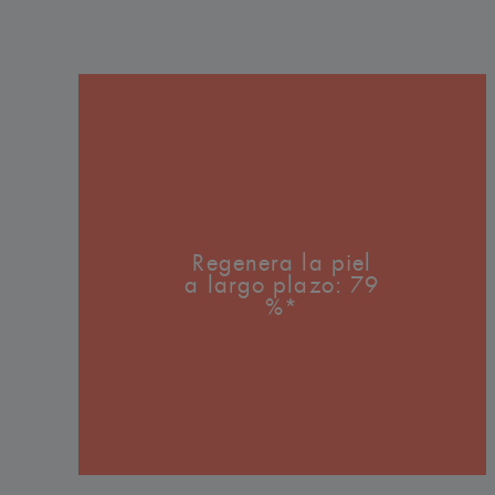
Regenera la piel
a largo plazo: 79
%*