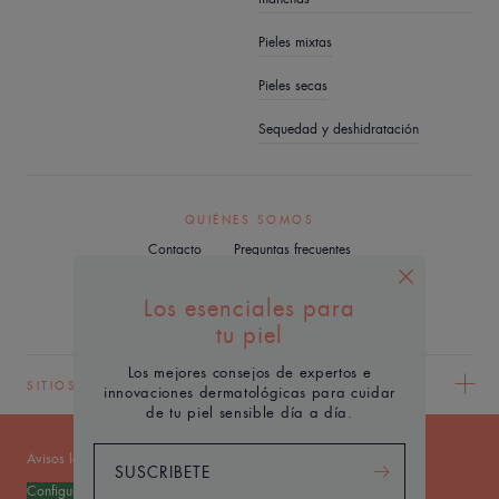
Pieles mixtas
Pieles secas
Sequedad y deshidratación
QUIÉNES SOMOS
Contacto
Preguntas frecuentes
Los esenciales para
tu piel
Los mejores consejos de expertos e
SITIOS WEB DEL GRUPO PIERRE FABRE
innovaciones dermatológicas para cuidar
de tu piel sensible día a día.
Avisos legales
Política de privacidad
SUSCRIBETE
Configuración de cookies