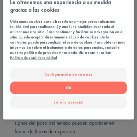
Le ofrecemos una experiencia a su medida
La senescencia de la piel
gracias a las cookies
Utilizamos cookies para ofrecerle una mejor personalización
Originalmente, nuestra piel tiene la capacidad de
(publicidad personalizada...) y una funcionalidad avanzada al
renovarse cada 28 días. Poco a poco, este
utilizar nuestro sitio. Para continuar y facilitar su navegación en el
sitio, puede aceptar directamente el uso de cookies. De lo
proceso se extiende a más de 30 días. Las células
contrario, puede personalizar el uso de cookies. Para obtener más
información sobre el tratamiento de datos personales, consulte
más viejas se acumulan, las glándulas sebáceas no
nuestra política de privacidad haciendo clic a continuación:
se desempeñan tan bien, el número de melanocitos
Política de confidencialidad
(responsables de la pigmentación de la piel)
disminuye… Ese es el proceso de envejecimiento
Configuración de cookies
de la piel, también conocido como senescencia.
OK
¿Y cuándo empieza? Aunque no se note, este
Sólo lo esencial
proceso comienza a los veinte años (sí, ¡así
temprano!). Y a partir de los 30 años, los primeros
signos del paso del tiempo pueden aparecer en
forma de líneas de expresión.