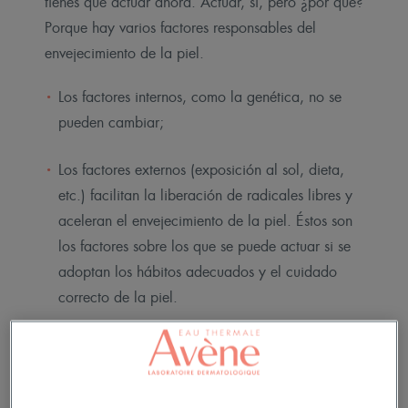
tienes que actuar ahora. Actuar, sí, pero ¿por qué?
Porque hay varios factores responsables del
envejecimiento de la piel.
Los factores internos, como la genética, no se
pueden cambiar;
Los factores externos (exposición al sol, dieta,
etc.) facilitan la liberación de radicales libres y
aceleran el envejecimiento de la piel. Éstos son
los factores sobre los que se puede actuar si se
adoptan los hábitos adecuados y el cuidado
correcto de la piel.
Los gestos adecuados, paso a paso.