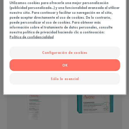
Utilizamos cookies para ofrecerle una mejor personalización
(publicidad personalizada...) y una funcionalidad avanzada al utilizar
nuestro sitio. Para continuar y facilitar su navegación en el sitio,
puede aceptar directamente el uso de cookies. De lo contrario,
puede personalizar el uso de cookies. Para obtener más
Gel limpiador
Sérum Exfoliante A.H.A
información sobre el tratamiento de datos personales, consulte
Matifica - Limpia - Purifica
Afina los poros - Cierra los poros -
nuestra política de privacidad haciendo clic a continuación:
Reduce las marcas residuales
Política de confidencialidad
Configuración de cookies
COMPRAR
COMPRAR
OK
Sólo lo esencial